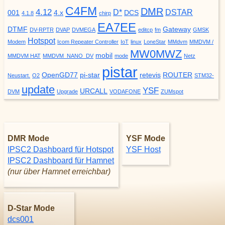
C4FM
DMR
4.12
D*
DSTAR
001
4.x
DCS
4.1.8
chirp
EA7EE
DTMF
Gateway
DV-RPTR
DVAP
DVMEGA
editcp
fm
GMSK
Hotspot
Modem
Icom Repeater Controller
IoT
linux
LoneStar
MMdvm
MMDVM /
MW0MWZ
mobil
MMDVM HAT
MMDVM_NANO_DV
mode
Netz
pistar
OpenGD77
pi-star
retevis
ROUTER
Neustart.
O2
STM32-
update
YSF
URCALL
DVM
Upgrade
VODAFONE
ZUMspot
DMR Mode
YSF Mode
IPSC2 Dashboard für Hotspot
YSF Host
IPSC2 Dashboard für Hamnet
(nur über Hamnet erreichbar)
D-Star Mode
dcs001