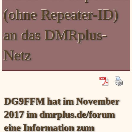
XLX031
CSS Tool (color party!)
Liste aller Rubiken im DAPNET
(ohne Repeater-ID)
Download
DMR ID
BrandMeister Hose Line
YSFReflectors
Xreflector
an das DMRplus-
IPSC2 Hotspot
deutsche Räume im Wires-X
Netz
DG9FFM hat im November
2017 im dmrplus.de/forum
eine Information zum