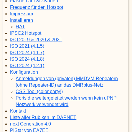
Flashen auf SD-Karten
Frequenz für den Hotspot
Impressum
Installieren
HAT
IPSC2 Hotspot
ISO 2019 & 2020 & 2021
ISO 2021 (4.1.5)
ISO 2024 (4.1.7)
ISO 2024 (4.1.8)
ISO 2024 (4.2.1)
Konfiguration
Anmeldungen von (privaten) MMDVM-Repeatern
(ohne Repeater-ID) an das DMRplus-Netz
CSS Tool (color party!)
Ports die weitergeleitet werden wenn kein uPNP
Netzwerk verwendet wird
Kontakt
Liste aller Rubiken im DAPNET
next Generation 4.0
PiStar von EA7EE