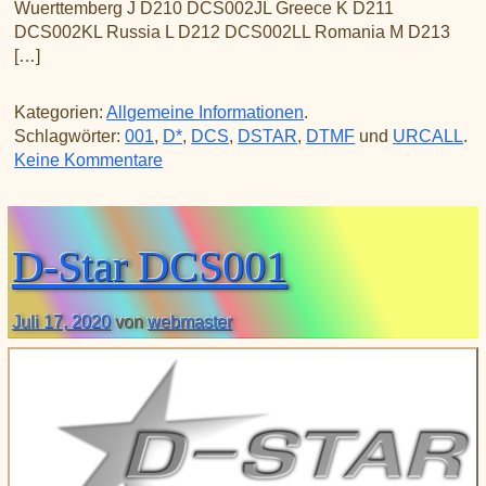
Wuerttemberg J D210 DCS002JL Greece K D211
DCS002KL Russia L D212 DCS002LL Romania M D213
[…]
Kategorien:
Allgemeine Informationen
.
Schlagwörter:
001
,
D*
,
DCS
,
DSTAR
,
DTMF
und
URCALL
.
zu D-Star DCS002
Keine Kommentare
D-Star DCS001
Juli 17, 2020
von
webmaster