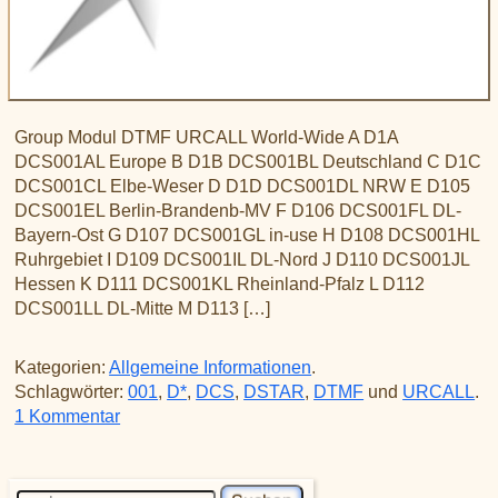
Group Modul DTMF URCALL World-Wide A D1A
DCS001AL Europe B D1B DCS001BL Deutschland C D1C
DCS001CL Elbe-Weser D D1D DCS001DL NRW E D105
DCS001EL Berlin-Brandenb-MV F D106 DCS001FL DL-
Bayern-Ost G D107 DCS001GL in-use H D108 DCS001HL
Ruhrgebiet I D109 DCS001IL DL-Nord J D110 DCS001JL
Hessen K D111 DCS001KL Rheinland-Pfalz L D112
DCS001LL DL-Mitte M D113 […]
Kategorien:
Allgemeine Informationen
.
Schlagwörter:
001
,
D*
,
DCS
,
DSTAR
,
DTMF
und
URCALL
.
zu D-Star DCS001
1 Kommentar
Suchen nach: