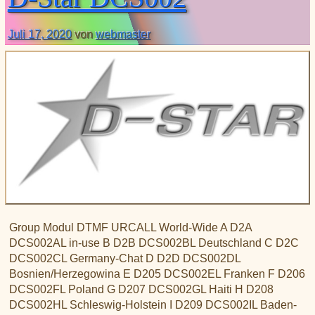
XLX031
CSS Tool (color party!)
Liste aller Rubiken im DAPNET
Download
DMR ID
BrandMeister Hose Line
Juli 17, 2020
von
webmaster
YSFReflectors
Xreflector
IPSC2 Hotspot
deutsche Räume im Wires-X
Group Modul DTMF URCALL World-Wide A D2A
DCS002AL in-use B D2B DCS002BL Deutschland C D2C
DCS002CL Germany-Chat D D2D DCS002DL
Bosnien/Herzegowina E D205 DCS002EL Franken F D206
DCS002FL Poland G D207 DCS002GL Haiti H D208
DCS002HL Schleswig-Holstein I D209 DCS002IL Baden-