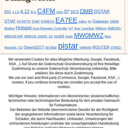
C4FM
DMR
4.12
D*
DSTAR
001
4.x
DCS
4.1.8
chirp
EA7EE
DTMF
Gateway
DV-RPTR
DVAP
DVMEGA
editcp
fm
GMSK
Hotspot
Modem
Icom Repeater Controller
IoT
linux
LoneStar
MMdvm
MMDVM /
MW0MWZ
mobil
MMDVM HAT
MMDVM_NANO_DV
mode
Netz
pistar
OpenGD77
pi-star
retevis
ROUTER
Neustart.
O2
STM32-
update
YSF
URCALL
DVM
Upgrade
VODAFONE
ZUMspot
Wir verwendet Cookies für alles Mögliche (Werbung, Google, Facebook,
NSA ...). Auf Grund der Datenschutz-Grundverordnung ist Ihre freiwillige
Zustimmung zu unserer Datenschutz-Vereinbarung notwendig. Bitte
erklären Sie diese durch Zustimmung
We use our own and third party (Commerce, Google, Facebook, NSA ...)
cookies. If you continue browsing we consider you accept the use of
DMR Mode
YSF Mode
cookies.
IPSC2 Dashboard für Hotspot
YSF Host
IPSC2 Dashboard für Hamnet
Wichtiger Hinweis: Informationen von ökonomischer, wissenschaftlicher,
technischer oder technologischer Bedeutung für den privaten Gebrauch
(nur über Hamnet erreichbar)
für Funkamateure .
Der Betreiber der Website übernimmt keine Gewähr für die Richtigkeit
der angegebenen Informationen sowie keine Verantwortung für
Schäden, die durch Nachbauten, Umbauten, Umsetzungen der
D-Star Mode
vorhandenen Anleitungen und/oder der unsachgemäßen Handhabung