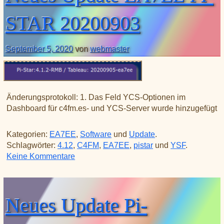
STAR 20200903
September 5, 2020
von
webmaster
Änderungsprotokoll: 1. Das Feld YCS-Optionen im
Dashboard für c4fm.es- und YCS-Server wurde hinzugefügt
Kategorien:
EA7EE
,
Software
und
Update
.
Schlagwörter:
4.12
,
C4FM
,
EA7EE
,
pistar
und
YSF
.
zu Neues Update EA7EE PI-STAR 20200
Keine Kommentare
Neues Update Pi-