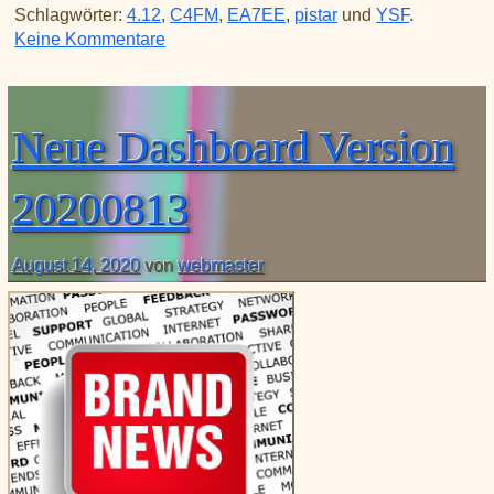
Schlagwörter:
4.12
,
C4FM
,
EA7EE
,
pistar
und
YSF
.
zu Neues Update Pi-Star:4.1.2-RMB & D
Keine Kommentare
Neue Dashboard Version
20200813
August 14, 2020
von
webmaster