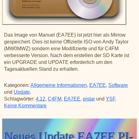
Das Image von Manuel (EA7EE) ist jetzt hier als Mirrow
gespeichert. Dies ist keine Offizielle ISO von Andy Taylor
(MW0MWZ) sondern eine Modifizierte und für C4FM
verbesserte Version. Nach dem erstellen der SD Karte ist
ein UPGRADE und UPDATE erforderlich um den
Tagesaktuellen Stand zu erhalten.
Kategorien:
Allgemeine Informationen
,
EA7EE
,
Software
und
Update
.
Schlagwörter:
4.12
,
C4FM
,
EA7EE
,
pistar
und
YSF
.
zu Pi-Star:4.1.2-EA7EE ISO Image
Keine Kommentare
Neues Update EA7EE PI-