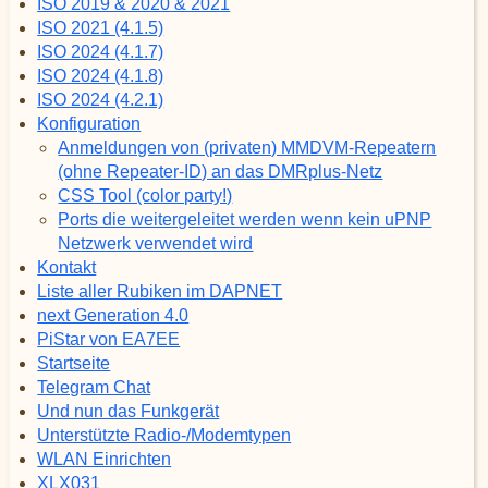
ISO 2019 & 2020 & 2021
ISO 2021 (4.1.5)
ISO 2024 (4.1.7)
ISO 2024 (4.1.8)
ISO 2024 (4.2.1)
Konfiguration
Anmeldungen von (privaten) MMDVM-Repeatern
(ohne Repeater-ID) an das DMRplus-Netz
CSS Tool (color party!)
Ports die weitergeleitet werden wenn kein uPNP
Netzwerk verwendet wird
Kontakt
Liste aller Rubiken im DAPNET
next Generation 4.0
PiStar von EA7EE
Startseite
Telegram Chat
Und nun das Funkgerät
Unterstützte Radio-/Modemtypen
WLAN Einrichten
XLX031