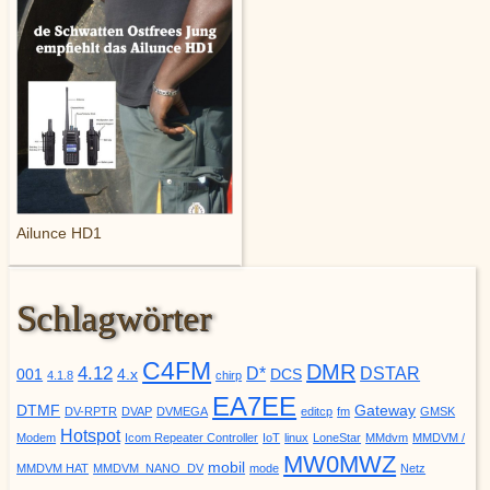
Ailunce HD1
Schlagwörter
C4FM
DMR
4.12
D*
DSTAR
001
4.x
DCS
4.1.8
chirp
EA7EE
DTMF
Gateway
DV-RPTR
DVAP
DVMEGA
editcp
fm
GMSK
Hotspot
Modem
Icom Repeater Controller
IoT
linux
LoneStar
MMdvm
MMDVM /
MW0MWZ
mobil
MMDVM HAT
MMDVM_NANO_DV
mode
Netz