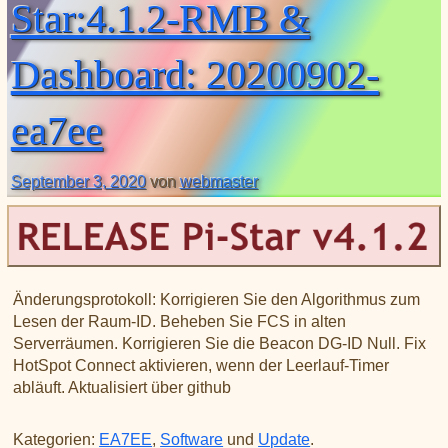
Star:4.1.2-RMB &
Dashboard: 20200902-
ea7ee
September 3, 2020
von
webmaster
Änderungsprotokoll: Korrigieren Sie den Algorithmus zum
Lesen der Raum-ID. Beheben Sie FCS in alten
Serverräumen. Korrigieren Sie die Beacon DG-ID Null. Fix
HotSpot Connect aktivieren, wenn der Leerlauf-Timer
abläuft. Aktualisiert über github
Kategorien:
EA7EE
,
Software
und
Update
.