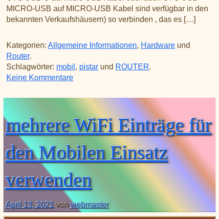
MICRO-USB auf MICRO-USB Kabel sind verfügbar in den
bekannten Verkaufshäusern) so verbinden , das es […]
Kategorien:
Allgemeine Informationen
,
Hardware
und
Router
.
Schlagwörter:
mobil
,
pistar
und
ROUTER
.
zu Raspberry Pi Zero und Router per US
Keine Kommentare
mehrere WiFi Einträge für
den Mobilen Einsatz
verwenden
April 13, 2021
von
webmaster