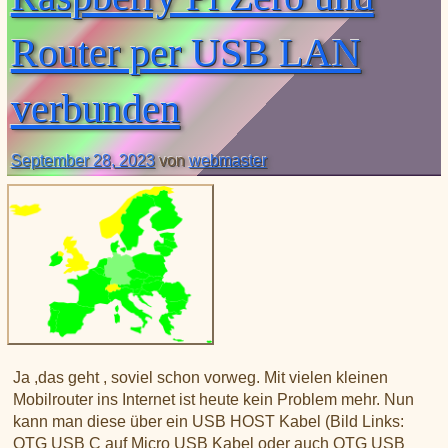
XLX031
CSS Tool (color party!)
Liste aller Rubiken im DAPNET
Download
DMR ID
Router per USB LAN
BrandMeister Hose Line
YSFReflectors
verbunden
Xreflector
IPSC2 Hotspot
deutsche Räume im Wires-X
September 28, 2023
von
webmaster
Ja ,das geht , soviel schon vorweg. Mit vielen kleinen
Mobilrouter ins Internet ist heute kein Problem mehr. Nun
kann man diese über ein USB HOST Kabel (Bild Links:
OTG USB C auf Micro USB Kabel oder auch OTG USB