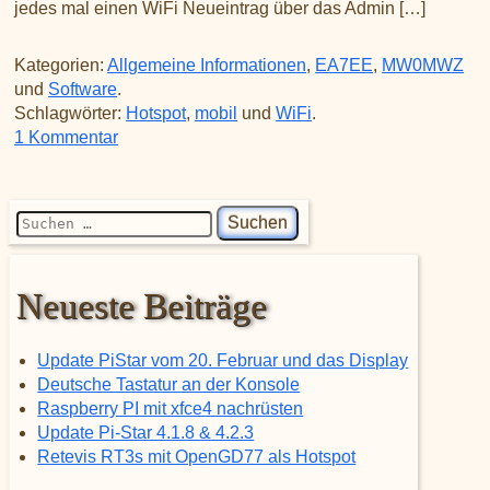
jedes mal einen WiFi Neueintrag über das Admin […]
Kategorien:
Allgemeine Informationen
,
EA7EE
,
MW0MWZ
und
Software
.
Schlagwörter:
Hotspot
,
mobil
und
WiFi
.
zu mehrere WiFi Einträge für den Mobilen Eins
1 Kommentar
Suchen nach:
Neueste Beiträge
Update PiStar vom 20. Februar und das Display
Deutsche Tastatur an der Konsole
Raspberry PI mit xfce4 nachrüsten
Update Pi-Star 4.1.8 & 4.2.3
Retevis RT3s mit OpenGD77 als Hotspot