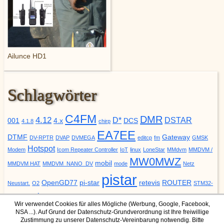
Ailunce HD1
Schlagwörter
C4FM
DMR
4.12
D*
DSTAR
001
4.x
DCS
4.1.8
chirp
EA7EE
DTMF
Gateway
DV-RPTR
DVAP
DVMEGA
editcp
fm
GMSK
Hotspot
Modem
Icom Repeater Controller
IoT
linux
LoneStar
MMdvm
MMDVM /
MW0MWZ
mobil
MMDVM HAT
MMDVM_NANO_DV
mode
Netz
pistar
OpenGD77
pi-star
retevis
ROUTER
Neustart.
O2
STM32-
update
YSF
URCALL
DVM
Upgrade
VODAFONE
ZUMspot
Wir verwendet Cookies für alles Mögliche (Werbung, Google, Facebook,
NSA ...). Auf Grund der Datenschutz-Grundverordnung ist Ihre freiwillige
Zustimmung zu unserer Datenschutz-Vereinbarung notwendig. Bitte