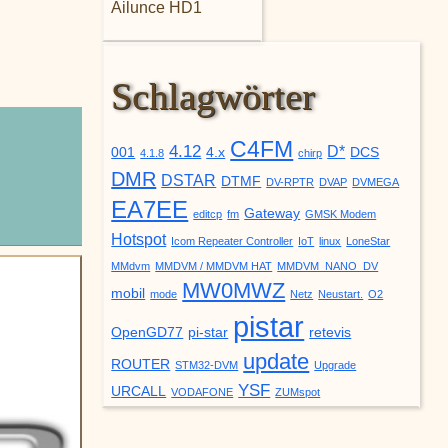
Ailunce HD1
Schlagwörter
C4FM
4.12
D*
001
4.x
DCS
4.1.8
chirp
DMR
DSTAR
DTMF
DV-RPTR
DVAP
DVMEGA
EA7EE
Gateway
editcp
fm
GMSK Modem
Hotspot
Icom Repeater Controller
IoT
linux
LoneStar
MMdvm
MMDVM / MMDVM HAT
MMDVM_NANO_DV
MW0MWZ
mobil
mode
Netz
Neustart.
O2
pistar
OpenGD77
pi-star
retevis
update
ROUTER
STM32-DVM
Upgrade
YSF
URCALL
VODAFONE
ZUMspot