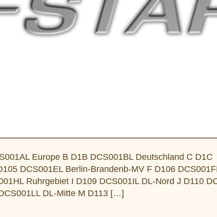
S001AL Europe B D1B DCS001BL Deutschland C D1C
05 DCS001EL Berlin-Brandenb-MV F D106 DCS001F
01HL Ruhrgebiet I D109 DCS001IL DL-Nord J D110 D
DCS001LL DL-Mitte M D113 […]