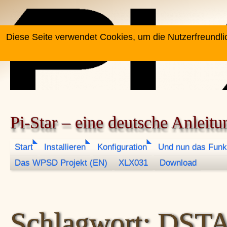
Zum Inhalt springen
Diese Seite verwendet Cookies, um die Nutzerfreundli
Pi-Star – eine deutsche Anleitu
Start
Installieren
Konfiguration
Und nun das Funk
Das WPSD Projekt (EN)
XLX031
Download
Schlagwort:
DST