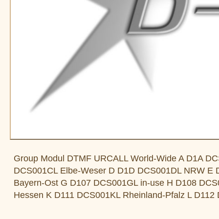
Group Modul DTMF URCALL World-Wide A D1A DC
DCS001CL Elbe-Weser D D1D DCS001DL NRW E D1
Bayern-Ost G D107 DCS001GL in-use H D108 DCS0
Hessen K D111 DCS001KL Rheinland-Pfalz L D112 