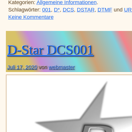
Kategorien:
Allgemeine Informationen
.
Schlagwörter:
001
,
D*
,
DCS
,
DSTAR
,
DTMF
und
UR
zu D-Star DCS002
Keine Kommentare
D-Star DCS001
Juli 17, 2020
von
webmaster