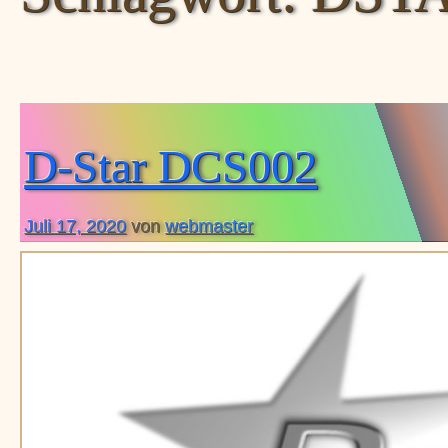
D-Star DCS002
Juli 17, 2020
von
webmaster