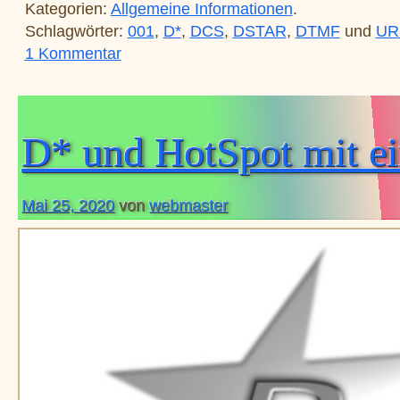
Kategorien:
Allgemeine Informationen
.
Schlagwörter:
001
,
D*
,
DCS
,
DSTAR
,
DTMF
und
UR
zu D-Star DCS001
1 Kommentar
D* und HotSpot mit e
Mai 25, 2020
von
webmaster