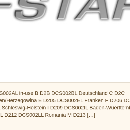
002AL in-use B D2B DCS002BL Deutschland C D2C
n/Herzegowina E D205 DCS002EL Franken F D206 D
chleswig-Holstein I D209 DCS002IL Baden-Wuerttemb
 L D212 DCS002LL Romania M D213 […]