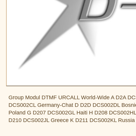
Group Modul DTMF URCALL World-Wide A D2A DCS
DCS002CL Germany-Chat D D2D DCS002DL Bosnie
Poland G D207 DCS002GL Haiti H D208 DCS002HL S
D210 DCS002JL Greece K D211 DCS002KL Russia