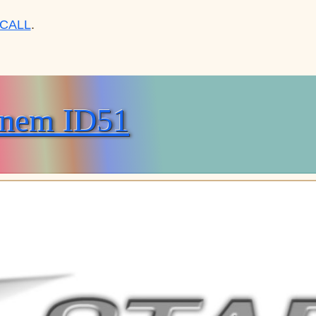
CALL
.
inem ID51