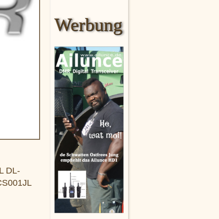
Werbung
L DL-
CS001JL