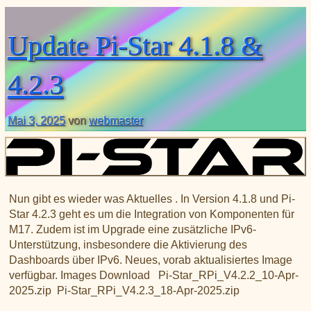
XLX031
CSS Tool (color party!)
Liste aller Rubiken im DAPNET
Download
DMR ID
BrandMeister Hose Line
Update Pi-Star 4.1.8 &
YSFReflectors
Xreflector
4.2.3
IPSC2 Hotspot
deutsche Räume im Wires-X
Mai 3, 2025
von
webmaster
Nun gibt es wieder was Aktuelles . In Version 4.1.8 und Pi-
Star 4.2.3 geht es um die Integration von Komponenten für
M17. Zudem ist im Upgrade eine zusätzliche IPv6-
Unterstützung, insbesondere die Aktivierung des
Dashboards über IPv6. Neues, vorab aktualisiertes Image
verfügbar. Images Download Pi-Star_RPi_V4.2.2_10-Apr-
2025.zip Pi-Star_RPi_V4.2.3_18-Apr-2025.zip