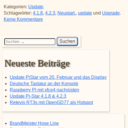
Kategorien:
Update
.
Schlagwörter:
4.1.8
,
4.2.3
,
Neustart.
,
update
und
Upgrade
.
zu Update Pi-Star 4.1.8 & 4.2.3
Keine Kommentare
Suchen nach:
Neueste Beiträge
Update PiStar vom 20. Februar und das Display
Deutsche Tastatur an der Konsole
Raspberry PI mit xfce4 nachrüsten
Update Pi-Star 4.1.8 & 4.2.3
Retevis RT3s mit OpenGD77 als Hotspot
BrandMeister Hose Line