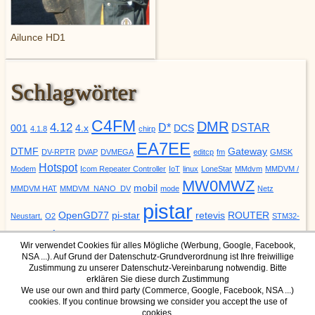
Ailunce HD1
Schlagwörter
C4FM
DMR
4.12
D*
DSTAR
001
4.x
DCS
4.1.8
chirp
EA7EE
DTMF
Gateway
DV-RPTR
DVAP
DVMEGA
editcp
fm
GMSK
Hotspot
Modem
Icom Repeater Controller
IoT
linux
LoneStar
MMdvm
MMDVM /
MW0MWZ
mobil
MMDVM HAT
MMDVM_NANO_DV
mode
Netz
pistar
OpenGD77
pi-star
retevis
ROUTER
Neustart.
O2
STM32-
update
YSF
URCALL
DVM
Upgrade
VODAFONE
ZUMspot
Wir verwendet Cookies für alles Mögliche (Werbung, Google, Facebook,
NSA ...). Auf Grund der Datenschutz-Grundverordnung ist Ihre freiwillige
Zustimmung zu unserer Datenschutz-Vereinbarung notwendig. Bitte
erklären Sie diese durch Zustimmung
We use our own and third party (Commerce, Google, Facebook, NSA ...)
cookies. If you continue browsing we consider you accept the use of
DMR Mode
YSF Mode
cookies.