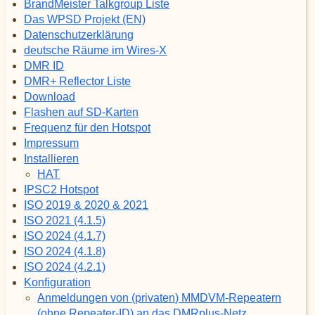
BrandMeister Talkgroup Liste
Das WPSD Projekt (EN)
Datenschutzerklärung
deutsche Räume im Wires-X
DMR ID
DMR+ Reflector Liste
Download
Flashen auf SD-Karten
Frequenz für den Hotspot
Impressum
Installieren
HAT
IPSC2 Hotspot
ISO 2019 & 2020 & 2021
ISO 2021 (4.1.5)
ISO 2024 (4.1.7)
ISO 2024 (4.1.8)
ISO 2024 (4.2.1)
Konfiguration
Anmeldungen von (privaten) MMDVM-Repeatern
(ohne Repeater-ID) an das DMRplus-Netz