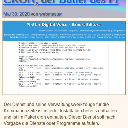
XLX031
CSS Tool (color party!)
Liste aller Rubiken im DAPNET
Download
DMR ID
BrandMeister Hose Line
Mai 30, 2020
von
webmaster
YSFReflectors
Xreflector
IPSC2 Hotspot
deutsche Räume im Wires-X
Der Dienst und seine Verwaltungswerkzeuge für die
Kommandozeile ist in jeder Installation bereits enthalten
und ist im Paket cron enthalten. Dieser Dienst soll nach
Vorgabe die Dienste oder Programme aufrufen.