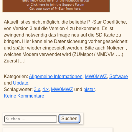
Aktuell ist es nicht möglich, die beliebte PI-Star Oberfläche,
von Version 3 auf die Version 4 zu bekommen. Es ist
zwingend notwendig das Image neu auf die SD Karte zu
bringen. Hier kann eine Datensicherung vorher gespeichert
und später wieder eingespielt werden. Bitte auch Notieren ,
welches Modem verwendet wird (ZUMspot / MMDVM ….)
Zuerst […]
Kategorien:
Allgemeine Informationen
,
MW0MWZ
,
Software
und
Update
.
Schlagwörter:
3.x
,
4.x
,
MW0MWZ
und
pistar
.
zu Kein Update von 3.x auf 4.x
Keine Kommentare
Suchen nach: