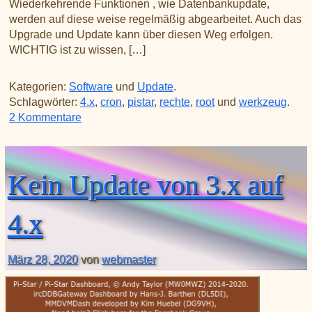
Wiederkehrende Funktionen , wie Datenbankupdate,
werden auf diese weise regelmäßig abgearbeitet. Auch das
Upgrade und Update kann über diesen Weg erfolgen.
WICHTIG ist zu wissen, […]
Kategorien:
Software
und
Update
.
Schlagwörter:
4.x
,
cron
,
pistar
,
rechte
,
root
und
werkzeug
.
zu CRON, der Butler des PI
2 Kommentare
Kein Update von 3.x auf
4.x
März 28, 2020
von
webmaster