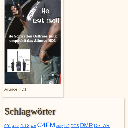
Ailunce HD1
Schlagwörter
C4FM
DMR
4.12
D*
DSTAR
001
4.x
DCS
4.1.8
chirp