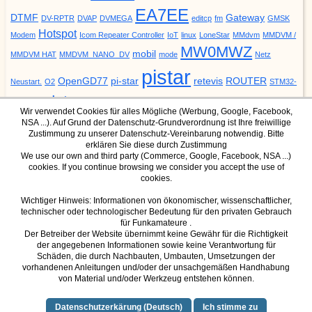
EA7EE
DTMF
Gateway
DV-RPTR
DVAP
DVMEGA
editcp
fm
GMSK
Hotspot
Modem
Icom Repeater Controller
IoT
linux
LoneStar
MMdvm
MMDVM /
MW0MWZ
mobil
MMDVM HAT
MMDVM_NANO_DV
mode
Netz
pistar
OpenGD77
pi-star
retevis
ROUTER
Neustart.
O2
STM32-
update
YSF
URCALL
DVM
Upgrade
VODAFONE
ZUMspot
Wir verwendet Cookies für alles Mögliche (Werbung, Google, Facebook,
NSA ...). Auf Grund der Datenschutz-Grundverordnung ist Ihre freiwillige
Zustimmung zu unserer Datenschutz-Vereinbarung notwendig. Bitte
erklären Sie diese durch Zustimmung
We use our own and third party (Commerce, Google, Facebook, NSA ...)
cookies. If you continue browsing we consider you accept the use of
DMR Mode
YSF Mode
cookies.
IPSC2 Dashboard für Hotspot
YSF Host
IPSC2 Dashboard für Hamnet
Wichtiger Hinweis: Informationen von ökonomischer, wissenschaftlicher,
technischer oder technologischer Bedeutung für den privaten Gebrauch
(nur über Hamnet erreichbar)
für Funkamateure .
Der Betreiber der Website übernimmt keine Gewähr für die Richtigkeit
der angegebenen Informationen sowie keine Verantwortung für
Schäden, die durch Nachbauten, Umbauten, Umsetzungen der
D-Star Mode
vorhandenen Anleitungen und/oder der unsachgemäßen Handhabung
von Material und/oder Werkzeug entstehen können.
dcs001
dcs015
(XLX015)
Datenschutzerkärung (Deutsch)
Ich stimme zu