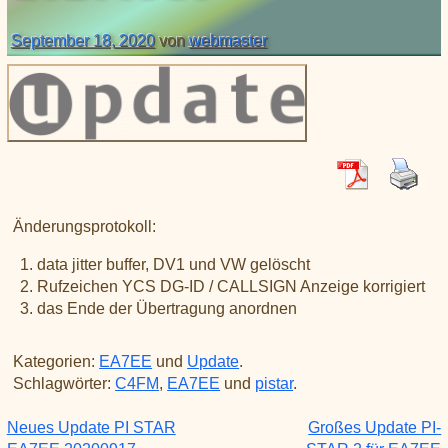
XLX031
CSS Tool (color party!)
Liste aller Rubiken im DAPNET
Download
DMR ID
September 18, 2020
von
webmaster
BrandMeister Hose Line
YSFReflectors
Xreflector
IPSC2 Hotspot
deutsche Räume im Wires-X
Änderungsprotokoll:
data jitter buffer, DV1 und VW gelöscht
Rufzeichen YCS DG-ID / CALLSIGN Anzeige korrigiert
das Ende der Übertragung anordnen
Kategorien:
EA7EE
und
Update
.
Schlagwörter:
C4FM
,
EA7EE
und
pistar
.
Neues Update PI STAR
Großes Update PI-
Beitragsnavigation