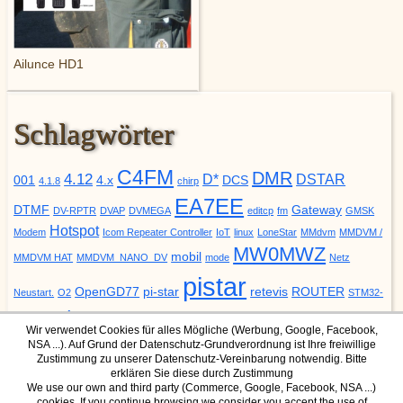
Ailunce HD1
Schlagwörter
C4FM
DMR
4.12
D*
DSTAR
001
4.x
DCS
4.1.8
chirp
EA7EE
DTMF
Gateway
DV-RPTR
DVAP
DVMEGA
editcp
fm
GMSK
Hotspot
Modem
Icom Repeater Controller
IoT
linux
LoneStar
MMdvm
MMDVM /
MW0MWZ
mobil
MMDVM HAT
MMDVM_NANO_DV
mode
Netz
pistar
OpenGD77
pi-star
retevis
ROUTER
Neustart.
O2
STM32-
update
YSF
URCALL
DVM
Upgrade
VODAFONE
ZUMspot
Wir verwendet Cookies für alles Mögliche (Werbung, Google, Facebook,
NSA ...). Auf Grund der Datenschutz-Grundverordnung ist Ihre freiwillige
Zustimmung zu unserer Datenschutz-Vereinbarung notwendig. Bitte
erklären Sie diese durch Zustimmung
We use our own and third party (Commerce, Google, Facebook, NSA ...)
cookies. If you continue browsing we consider you accept the use of